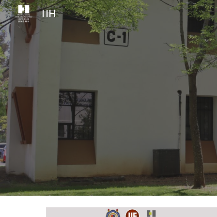
IIH
Sk