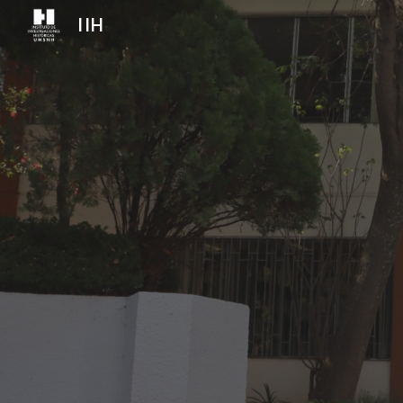
IIH
Sk